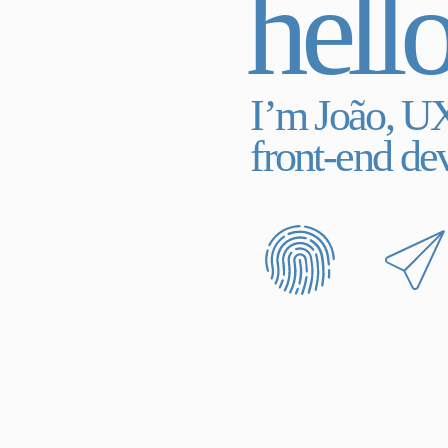
h
e
l
l
I
’
m
J
o
ã
o
,
U
f
r
o
n
t
-
e
n
d
d
e